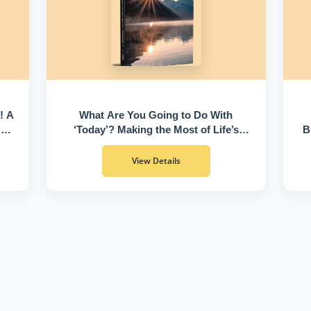
! A
What Are You Going to Do With
 of
‘Today’? Making the Most of Life’s
B
Greatest Gift
View Details