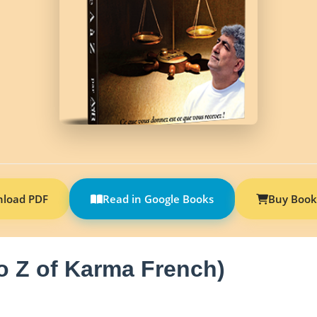
load PDF
Read in Google Books
Buy Book
o Z of Karma French)