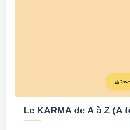
Down
Le KARMA de A à Z (A t