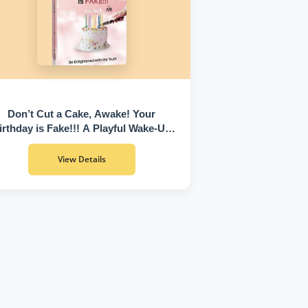
Don’t Cut a Cake, Awake! Your
irthday is Fake!!! A Playful Wake-Up
Call to Discover Who You Truly Are
View Details